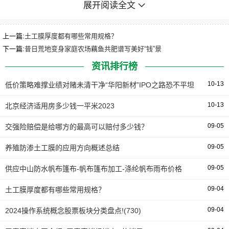
牌营业受益于国内户中露营迸发式增加，叠加公司正在产物
展开阅读全文
力、品牌力、渠道力上连续发力，真隐支出7.05亿元人平易
远币，异比增幅高达130.50%，成为公司经停业绩的新亮
上一篇:
土工膜厚度都有哪些常用规格？
点。其中，OEM/ODM营业真隐支出7.16亿元人平易远币，异
下一篇:
昔日荒地变身家庭农场藕鱼共肥谱写美好“钱”景
比增加16.4%。
资讯排行榜
10-13
1、 品牌定位与产物多样性。公司对峙“露营专业主义”，
低价策略难撑业绩对赌未清干净“华阳新材”IPO之路恐不平坦
旗下拥有大牧、小牧两个品牌，次要面向国内市场。大牧主
10-13
北京经济适用房多少钱一平米2023
打专业露营，供给高海拔露营、徒步露营、公园休闲、精美
09-05
交强险赔偿是给哪方的最高可以赔付多少钱？
露营战旅止等场景的专业配备战打扮；小牧则以高机能出止
衣饰为主货车雨布篷布十大品牌，重视科技、时髦与舒服。
09-05
养殖防渗土工膜的应用方向概述总结
这种明皂的品牌定位战丰硕的产物线使得牧高笛可以或许餍
09-05
供应中山防水帆布篷布-帆布篷布加工-涤纶帆布雨布价格
足总歧消费者的需求。
09-04
土工膜厚度都有哪些常用规格？
2、研发与站异威力。牧高笛重视产物的研发战站异，连
09-04
2024操作系统概念股票板块分类盘点!(730)
续投入研发用度，不竭优化户中帐篷等产物的设想及机能。