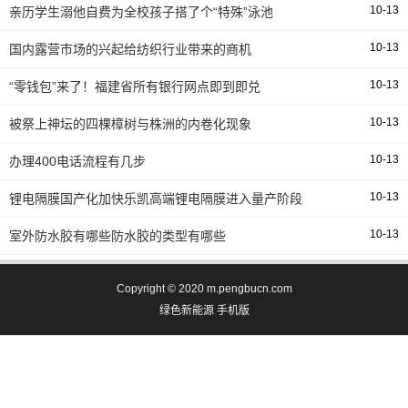
10-13
亲历学生溺他自费为全校孩子搭了个“特殊”泳池
10-13
国内露营市场的兴起给纺织行业带来的商机
10-13
“零钱包”来了！福建省所有银行网点即到即兑
10-13
被祭上神坛的四棵樟树与株洲的内卷化现象
10-13
办理400电话流程有几步
10-13
锂电隔膜国产化加快乐凯高端锂电隔膜进入量产阶段
10-13
室外防水胶有哪些防水胶的类型有哪些
Copyright © 2020 m.pengbucn.com
绿色新能源
手机版