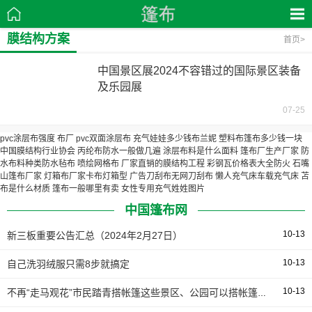
膜结构方案
首页
>
中国景区展2024不容错过的国际景区装备
及乐园展
07-25
pvc涂层布强度
布厂
pvc双面涂层布
充气娃娃多少钱布兰妮
塑料布篷布多少钱一块
中国膜结构行业协会
丙纶布防水一般做几遍
涂层布料是什么面料
篷布厂生产厂家
防
水布料种类防水毡布
喷绘网格布
厂家直销的膜结构工程
彩钢瓦价格表大全防火
石嘴
山篷布厂家
灯箱布厂家卡布灯箱型
广告刀刮布无网刀刮布
懒人充气床车载充气床
苫
布是什么材质
篷布一般哪里有卖
女性专用充气姓姓图片
中国篷布网
10-13
新三板重要公告汇总（2024年2月27日）
10-13
自己洗羽绒服只需8步就搞定
10-13
不再“走马观花”市民踏青搭帐篷这些景区、公园可以搭帐篷但请带走垃圾