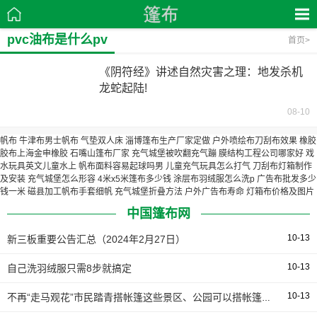
pvc油布是什么pv
首页
>
《阴符经》讲述自然灾害之理：地发杀机
龙蛇起陆!
08-10
帆布 牛津布男士帆布
气垫双人床
淄博篷布生产厂家定做
户外喷绘布刀刮布效果
橡胶
胶布上海金申橡胶
石嘴山篷布厂家
充气城堡被吹翻充气蹦
膜结构工程公司哪家好
戏
水玩具英文儿童水上
帆布面料容易起球吗男
儿童充气玩具怎么打气
刀刮布灯箱制作
及安装
充气城堡怎么形容
4米x5米篷布多少钱
涂层布羽绒服怎么洗p
广告布批发多少
钱一米
磁县加工帆布手套细帆
充气城堡折叠方法
户外广告布寿命
灯箱布价格及图片
中国篷布网
10-13
新三板重要公告汇总（2024年2月27日）
10-13
自己洗羽绒服只需8步就搞定
10-13
不再“走马观花”市民踏青搭帐篷这些景区、公园可以搭帐篷但请带走垃圾