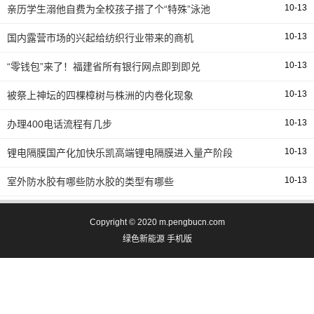
10-13
亲历学生溺他自费为全校孩子搭了个“特殊”泳池
10-13
国内露营市场的兴起给纺织行业带来的商机
10-13
“零钱包”来了！福建省所有银行网点即到即兑
10-13
被祭上神坛的四棵樟树与株洲的内卷化现象
10-13
办理400电话流程有几步
10-13
锂电隔膜国产化加快乐凯高端锂电隔膜进入量产阶段
10-13
室外防水胶有哪些防水胶的类型有哪些
Copyright © 2020 m.pengbucn.com
绿色新能源
手机版